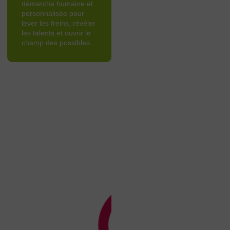
démarche humaine et
personnalisée pour
lever les freins, révéler
les talents et ouvrir le
champ des possibles.
Notre sens
commun
Le GIP AGIRE
accompagne chaque
demandeur d’emploi,
sans limite d’âge, pour
construire un parcours
d’insertion adapté. Il
propose un accueil
personnalisé, un suivi
global et un soutien
dans les démarches
liées à l’emploi, la