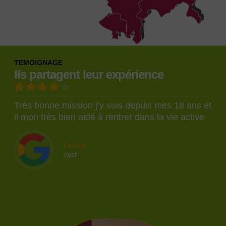
TEMOIGNAGE
Ils partagent leur expérience
Très bonne mission j’y suis depuis mes 18 ans et
Je
il mon très bien aidé à rentrer dans la vie active
éq
mo
di
Lecerf
Br
Agath