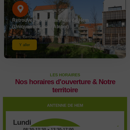
Retrouvez nous à l'annexe de Hem
(Uniquement pour Atelier)
2 Sq. Berthelot, 59510 Hem
Y aller
LES HORAIRES
Nos horaires d'ouverture & Notre
territoire
ANTENNE DE HEM
Lundi
08:30-12:30 x 13:30-17:00