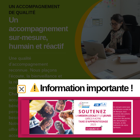
UN ACCOMPAGNEMENT
DE QUALITÉ
Un
accompagnement
sur-mesure,
humain et réactif
Une qualité
d’accompagnement
reconnue. Nous plaçons
l’écoute, la bienveillance et
la réactivité au cœur de
Information importante !
notre accompagnement.
Chaque personne est
accueillie avec attention, et
bénéficie d’un suivi
personnalisé, adapté à ses
besoins et à son rythme.
Notre engagement : vous
offrir un service de qualité,
accessible et humain.