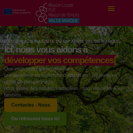
BIENVENUE SUR LE SITE DU GIP AGIRE VAL DE MARQUE.
Ici, nous vous aidons à
recru
Que vous soyez une entreprise,
une personne en recherche d’emploi ou un jeune en
quête de perspectives,
nous avons des solutions adaptées pour répondre à vos
besoins.
Contactez - Nous
Ou retrouvez nous ici