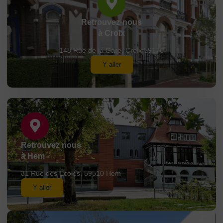
Retrouvez-nous
à Croix
148 Rue de la Gare, Croix 59170
Y aller
Retrouvez nous
à Hem
31 Rue des Écoles, 59510 Hem
Y aller